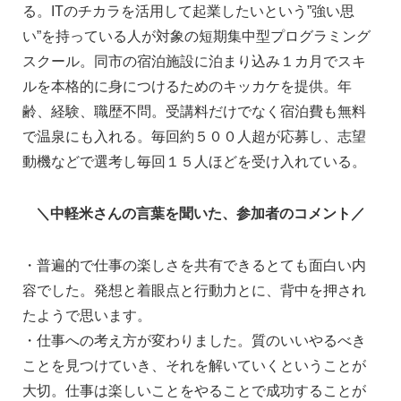
る。ITのチカラを活用して起業したいという”強い思
い”を持っている人が対象の短期集中型プログラミング
スクール。同市の宿泊施設に泊まり込み１カ月でスキ
ルを本格的に身につけるためのキッカケを提供。年
齢、経験、職歴不問。受講料だけでなく宿泊費も無料
で温泉にも入れる。毎回約５００人超が応募し、志望
動機などで選考し毎回１５人ほどを受け入れている。
＼中軽米さんの言葉を聞いた、参加者のコメント／
・普遍的で仕事の楽しさを共有できるとても面白い内
容でした。発想と着眼点と行動力とに、背中を押され
たようで思います。
・仕事への考え方が変わりました。質のいいやるべき
ことを見つけていき、それを解いていくということが
大切。仕事は楽しいことをやることで成功することが