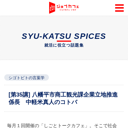
SYU-KATSU SPICES
就活に役立つ話題集
シゴトビトの言葉学
[第35講] 八幡平市商工観光課企業立地推進
係長 中軽米真人のコトバ
毎月１回開催の「しごとトークカフェ」。そこで社会