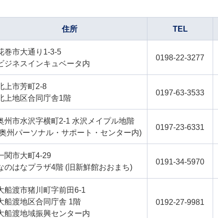
住所
TEL
花巻市大通り1-3-5
0198-22-3277
ビジネスインキュベータ内
北上市芳町2-8
0197-63-3533
北上地区合同庁舎1階
奥州市水沢字横町2-1 水沢メイプル地階
0197-23-6331
(奥州パーソナル・サポート・センター内)
一関市大町4-29
0191-34-5970
なのはなプラザ4階 (旧新鮮館おおまち)
大船渡市猪川町字前田6-1
大船渡地区合同庁舎 1階
0192-27-9981
大船渡地域振興センター内