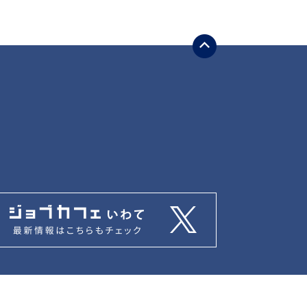
weets by jobcafe_iwate