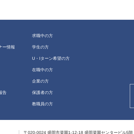
求職中の方
ナー情報
学生の方
U・Iターン希望の方
在職中の方
企業の方
報告
保護者の方
教職員の方
T
〒020-0024
盛岡市菜園1-12-18 盛岡菜園センタービル5階