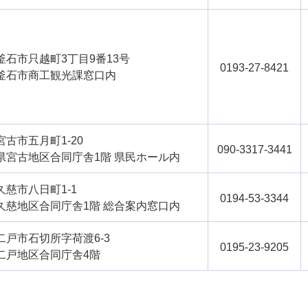
釜石市只越町3丁目9番13号
0193-27-8421
釜石市商工観光課窓口内
宮古市五月町1-20
090-3317-3441
県宮古地区合同庁舎1階 県民ホール内
久慈市八日町1-1
0194-53-3344
久慈地区合同庁舎1階 総合案内窓口内
二戸市石切所字荷渡6-3
0195-23-9205
二戸地区合同庁舎4階