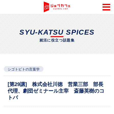
SYU-KATSU SPICES
就活に役立つ話題集
シゴトビトの言葉学
[第29講] 株式会社川徳 営業三部 部長
代理、劇団ゼミナール主宰 斎藤英樹のコ
トバ