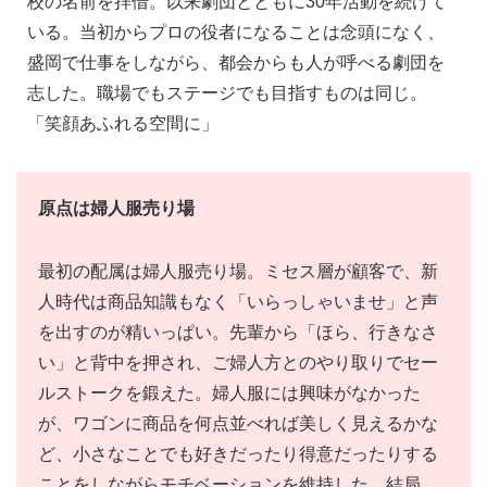
校の名前を拝借。以来劇団とともに30年活動を続けて
いる。当初からプロの役者になることは念頭になく、
盛岡で仕事をしながら、都会からも人が呼べる劇団を
志した。職場でもステージでも目指すものは同じ。
「笑顔あふれる空間に」
原点は婦人服売り場
最初の配属は婦人服売り場。ミセス層が顧客で、新
人時代は商品知識もなく「いらっしゃいませ」と声
を出すのが精いっぱい。先輩から「ほら、行きなさ
い」と背中を押され、ご婦人方とのやり取りでセー
ルストークを鍛えた。婦人服には興味がなかった
が、ワゴンに商品を何点並べれば美しく見えるかな
ど、小さなことでも好きだったり得意だったりする
ことをしながらモチベーションを維持した。結局、