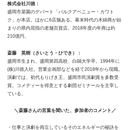
株式会社川徳：
盛岡市菜園のデパート「パルクアベニュー・カワト
ク」が本店。ほかに6店舗ある。幕末時代の木綿商が始
まりの県内屈指の老舗百貨店。2018年度の年商は約
210億円。
斎藤 英樹（さいとう・ひでき）：
盛岡市生まれ、盛岡第四高校、白鷗大学卒。1994年に
(株)川徳入社。営業企画部などを経て2018年から現職。
演劇では、初代もりげき王、盛岡市民演劇賞を多数受
賞。コメディーを得意とする劇団ゼミナールを主宰し
ている。
＼斎藤さんの言葉を聞いた、参加者のコメント／
・仕事と演劇を両立しているそのエネルギーの秘訣を