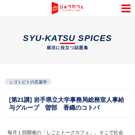
SYU-KATSU SPICES
就活に役立つ話題集
シゴトビトの言葉学
[第21講] 岩手県立大学事務局総務室人事給
与グループ 曽部 香織のコトバ
毎月１回開催の「しごとトークカフェ」。そこで社会