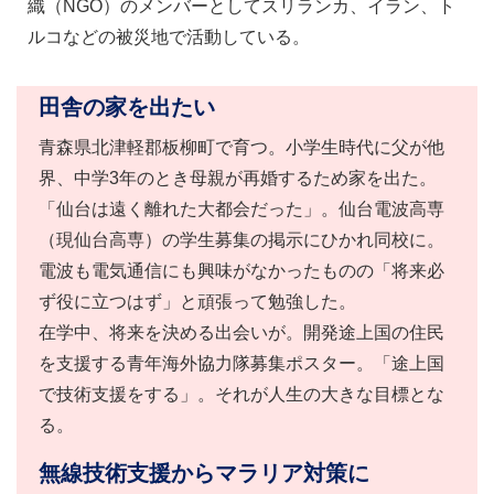
織（NGO）のメンバーとしてスリランカ、イラン、ト
ルコなどの被災地で活動している。
田舎の家を出たい
青森県北津軽郡板柳町で育つ。小学生時代に父が他
界、中学3年のとき母親が再婚するため家を出た。
「仙台は遠く離れた大都会だった」。仙台電波高専
（現仙台高専）の学生募集の掲示にひかれ同校に。
電波も電気通信にも興味がなかったものの「将来必
ず役に立つはず」と頑張って勉強した。
在学中、将来を決める出会いが。開発途上国の住民
を支援する青年海外協力隊募集ポスター。「途上国
で技術支援をする」。それが人生の大きな目標とな
る。
無線技術支援からマラリア対策に