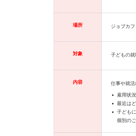
場所
ジョブカフ
対象
子どもの就
内容
仕事や就活
雇用状
最近は
子ども
個別の