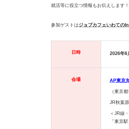
就活等に役立つ情報もお伝えします
参加ゲストは
ジョブカフェいわてのInst
日時
2026年
会場
AP東京
（東京都
JR秋葉
＜JR線
「東京駅