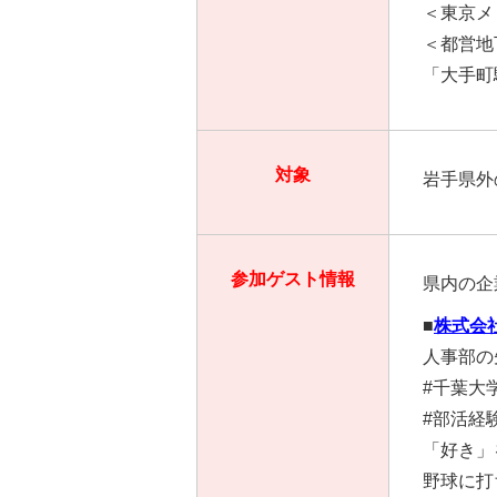
＜東京メ
＜都営地
「大手町
対象
岩手県外
参加ゲスト情報
県内の企
■
株式会
人事部の
#千葉大
#部活経
「好き」
野球に打