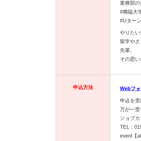
業務部の
#獨協大
#Uター
やりたい
留学やさ
先輩。
その思い
申込方法
Webフ
申込を受
万が一受
ジョブカ
TEL：019
event【at