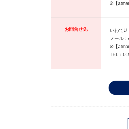
※【atm
お問合せ先
いわてU
メール：eve
※【atm
TEL：019