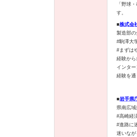
「野球・
す。
■
株式会
製造部の
#駒澤大
#まずは
経験から
インター
経験を通
■
岩手県
県南広域
#高崎経
#進路に
迷いなが