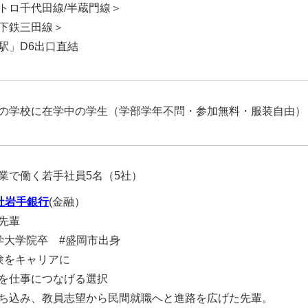
トロ千代田線/半蔵門線＞
下鉄三田線＞
駅」D6出口直結
の学校に在学中の学生（学部学年不問・参加無料・服装自由）
業で働く若手社員5名（5社）
社岩手銀行
(金融）
先輩
学大学院卒 #盛岡市出身
験をキャリアに
を仕事につなげる選択
ち込み、教員志望から民間就職へと進路を広げた先輩。