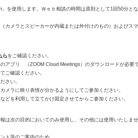
om」を使用します。Ｗｅｂ相談の時間は原則として1回50分と
ン（カメラとスピーカーが内蔵または外付けのもの）およびス
ちら
をご確認ください。
リ （ZOOM Cloud Meetings）のダウンロードが必要
いてご確認ください。
ください。
がカメラに映り表情が分かるようにしてご参加ください。
ドなどを利用して立てかけ固定させてからご参加ください。
情報は次の目的においてのみ使用し、その他には使用いたしま
ベント等のご案内のため