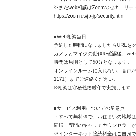
※またweb相談はZoomのセキュリ
https://zoom.us/jp-jp/security.html
■Web相談当日
予約した時間になりましたらURLを
カメラとマイクの動作を確認後、we
時間は原則として50分となります。
オンラインルームに入れない、音声が聞
1171）までご連絡ください。
※相談は守秘義務厳守で実施します。
■サービス利用についての留意点
・すべて無料※で、お住まいの地域
同様、専門のキャリアカウンセラー
※インターネット接続料金はご自身