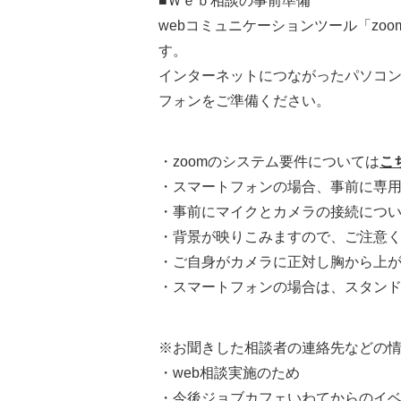
■Ｗｅｂ相談の事前準備
webコミュニケーションツール「zo
す。
インターネットにつながったパソコ
フォンをご準備ください。
・zoomのシステム要件については
こ
・スマートフォンの場合、事前に専用のアプ
・事前にマイクとカメラの接続につ
・背景が映りこみますので、ご注意
・ご自身がカメラに正対し胸から上
・スマートフォンの場合は、スタン
※お聞きした相談者の連絡先などの
・web相談実施のため
・今後ジョブカフェいわてからのイ