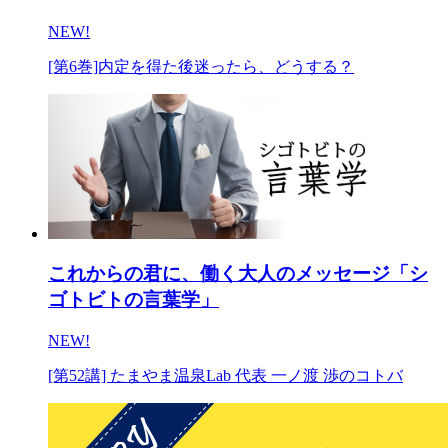
NEW!
[第6巻]内定を得た後迷ったら、どうする？
これからの君に、働く大人のメッセージ「シ
ゴトビトの言葉学」
NEW!
[第52講] たまやま温泉Lab 代表 一ノ渡 渉のコトバ