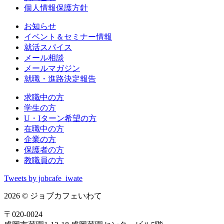
個人情報保護方針
お知らせ
イベント＆セミナー情報
就活スパイス
メール相談
メールマガジン
就職・進路決定報告
求職中の方
学生の方
U・Iターン希望の方
在職中の方
企業の方
保護者の方
教職員の方
Tweets by jobcafe_iwate
2026 © ジョブカフェいわて
〒020-0024