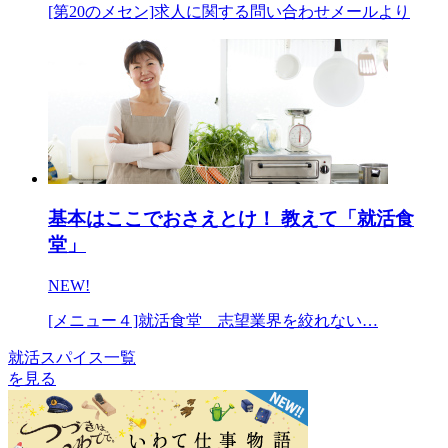
[第20のメセン]求人に関する問い合わせメールより
基本はここでおさえとけ！ 教えて「就活食
堂」
NEW!
[メニュー４]就活食堂 志望業界を絞れない…
就活スパイス一覧
を見る