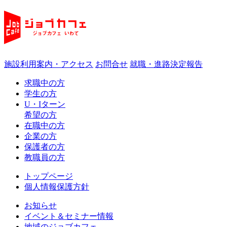
施設利用案内・アクセス
お問合せ
就職・進路決定報告
求職中の方
学生の方
U・Iターン
希望の方
在職中の方
企業の方
保護者の方
教職員の方
トップページ
個人情報保護方針
お知らせ
イベント＆セミナー情報
地域のジョブカフェ