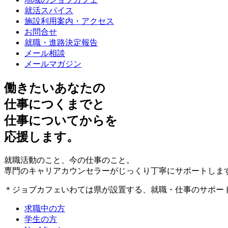
就活スパイス
施設利用案内・アクセス
お問合せ
就職・進路決定報告
メール相談
メールマガジン
働きたいあなたの
仕事につくまで
と
仕事についてから
を
応援します。
就職活動のこと、今の仕事のこと。
専門のキャリアカウンセラーがじっくり丁寧にサポートしま
＊ジョブカフェいわては県が設置する、就職・仕事のサポー
求職中の方
学生の方