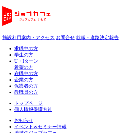
施設利用案内・アクセス
お問合せ
就職・進路決定報告
求職中の方
学生の方
U・Iターン
希望の方
在職中の方
企業の方
保護者の方
教職員の方
トップページ
個人情報保護方針
お知らせ
イベント＆セミナー情報
地域のジョブカフェ