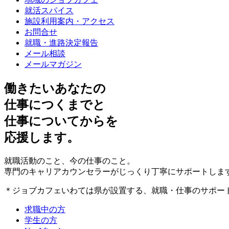
就活スパイス
施設利用案内・アクセス
お問合せ
就職・進路決定報告
メール相談
メールマガジン
働きたいあなたの
仕事につくまで
と
仕事についてから
を
応援します。
就職活動のこと、今の仕事のこと。
専門のキャリアカウンセラーがじっくり丁寧にサポートしま
＊ジョブカフェいわては県が設置する、就職・仕事のサポー
求職中の方
学生の方